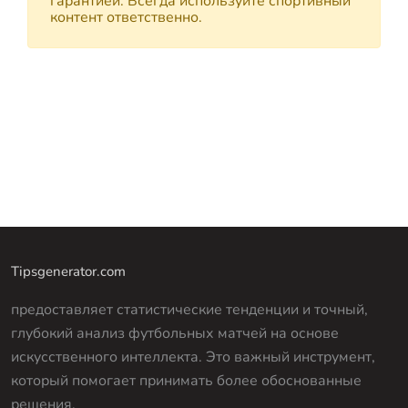
гарантией. Всегда используйте спортивный
контент ответственно.
Tipsgenerator.com
предоставляет статистические тенденции и точный,
глубокий анализ футбольных матчей на основе
искусственного интеллекта. Это важный инструмент,
который помогает принимать более обоснованные
решения.