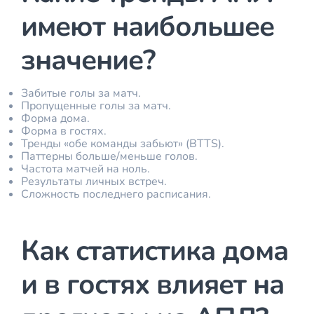
имеют наибольшее
значение?
Забитые голы за матч.
Пропущенные голы за матч.
Форма дома.
Форма в гостях.
Тренды «обе команды забьют» (BTTS).
Паттерны больше/меньше голов.
Частота матчей на ноль.
Результаты личных встреч.
Сложность последнего расписания.
Как статистика дома
и в гостях влияет на