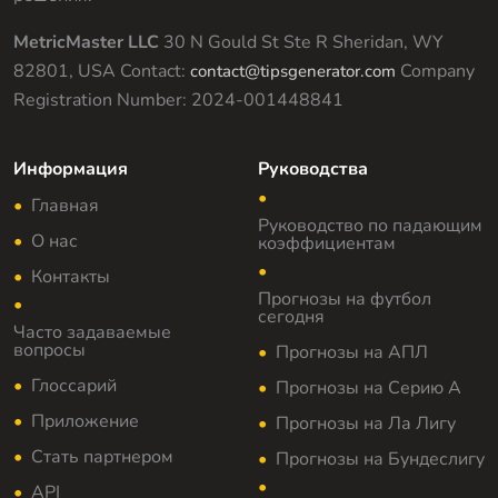
MetricMaster LLC
30 N Gould St Ste R Sheridan, WY
82801, USA
Contact:
Company
contact@tipsgenerator.com
Registration Number: 2024-001448841
Информация
Руководства
Главная
Руководство по падающим
О нас
коэффициентам
Контакты
Прогнозы на футбол
сегодня
Часто задаваемые
вопросы
Прогнозы на АПЛ
Глоссарий
Прогнозы на Серию А
Приложение
Прогнозы на Ла Лигу
Стать партнером
Прогнозы на Бундеслигу
API