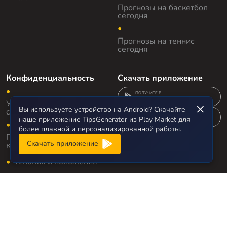
Прогнозы на баскетбол
сегодня
Прогнозы на теннис
сегодня
Конфиденциальность
Скачать приложение
ПОЛУЧИТЕ В
Google Play
Уведомление о файлах
×
Вы используете устройство на Android? Скачайте
cookie
Доступно в
наше приложение TipsGenerator из Play Market для
App Store
более плавной и персонализированной работы.
Политика
Скачать приложение
конфиденциальности
Условия и положения
Этот сайт предоставляет только статистические данные и не является
сайтом для азартных игр; весь контент носит исключительно
информационный характер и не гарантирует каких-либо результатов.
2022-2026 MetricMaster LLC. All rights reserved.