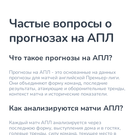
Частые вопросы о
прогнозах на АПЛ
Что такое прогнозы на АПЛ?
Прогнозы на АПЛ - это основанные на данных
прогнозы для матчей английской Премьер-лиги.
Они объединяют форму команд, последние
результаты, атакующие и оборонительные тренды,
контекст матча и исторические показатели.
Как анализируются матчи АПЛ?
Каждый матч АПЛ анализируется через
последнюю форму, выступления дома и в гостях,
голевые тренды, силу команд, текущее место в