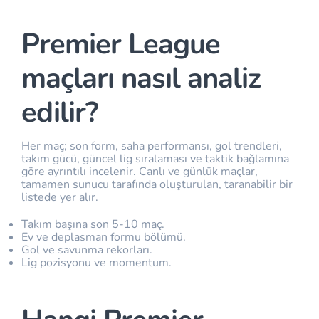
Premier League
maçları nasıl analiz
edilir?
Her maç; son form, saha performansı, gol trendleri,
takım gücü, güncel lig sıralaması ve taktik bağlamına
göre ayrıntılı incelenir. Canlı ve günlük maçlar,
tamamen sunucu tarafında oluşturulan, taranabilir bir
listede yer alır.
Takım başına son 5-10 maç.
Ev ve deplasman formu bölümü.
Gol ve savunma rekorları.
Lig pozisyonu ve momentum.