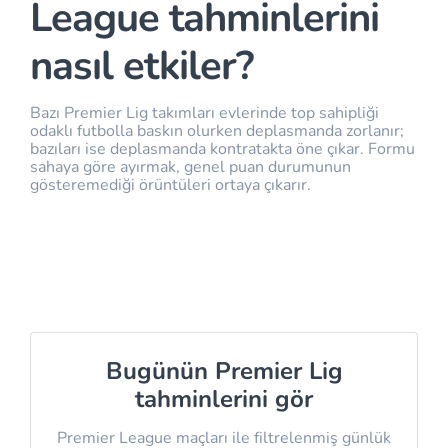
League tahminlerini
nasıl etkiler?
Bazı Premier Lig takımları evlerinde top sahipliği
odaklı futbolla baskın olurken deplasmanda zorlanır;
bazıları ise deplasmanda kontratakta öne çıkar. Formu
sahaya göre ayırmak, genel puan durumunun
gösteremediği örüntüleri ortaya çıkarır.
Bugünün Premier Lig
tahminlerini gör
Premier League maçları ile filtrelenmiş günlük