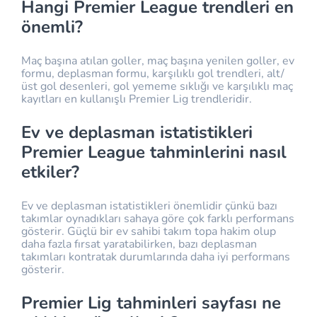
Hangi Premier League trendleri en
önemli?
Maç başına atılan goller, maç başına yenilen goller, ev
formu, deplasman formu, karşılıklı gol trendleri, alt/
üst gol desenleri, gol yememe sıklığı ve karşılıklı maç
kayıtları en kullanışlı Premier Lig trendleridir.
Ev ve deplasman istatistikleri
Premier League tahminlerini nasıl
etkiler?
Ev ve deplasman istatistikleri önemlidir çünkü bazı
takımlar oynadıkları sahaya göre çok farklı performans
gösterir. Güçlü bir ev sahibi takım topa hakim olup
daha fazla fırsat yaratabilirken, bazı deplasman
takımları kontratak durumlarında daha iyi performans
gösterir.
Premier Lig tahminleri sayfası ne