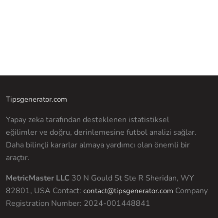
Tipsgenerator.com
Yapay zeka tarafından desteklenen istatistiksel
eğilimler ve doğru, derinlemesine futbol analizi sağlar.
Daha bilinçli kararlar almaya yardımcı olan önemli bir
araçtır.
MetricMaster LLC
30 N Gould St Ste R Sheridan, WY
82801, USA
Contact:
Company
contact@tipsgenerator.com
Registration Number: 2024-001448841