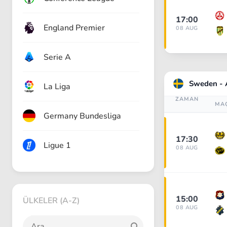
17:00
England Premier
08 AUG
Serie A
Sweden - 
La Liga
ZAMAN
MA
Germany Bundesliga
17:30
Ligue 1
08 AUG
15:00
ÜLKELER (A-Z)
08 AUG