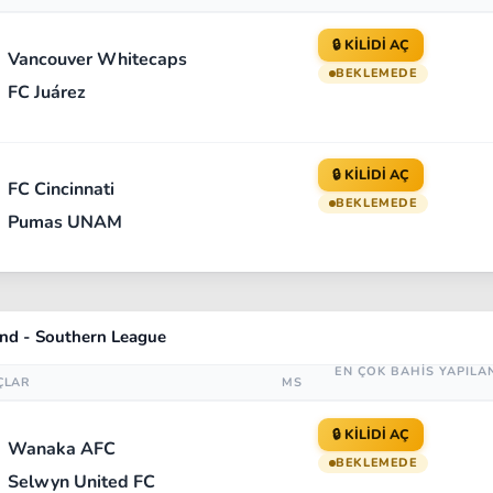
🔒 KİLİDİ AÇ
Vancouver Whitecaps
BEKLEMEDE
FC Juárez
🔒 KİLİDİ AÇ
FC Cincinnati
BEKLEMEDE
Pumas UNAM
nd - Southern League
EN ÇOK BAHİS YAPILA
ÇLAR
MS
🔒 KİLİDİ AÇ
Wanaka AFC
BEKLEMEDE
Selwyn United FC