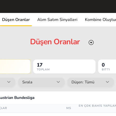
Düşen Oranlar
Alım Satım Sinyalleri
Kombine Oluştu
Düşen Oranlar
17
0
TOPLAM
BITTI
Austrian Bundesliga
EN ÇOK BAHİS YAPILA
ÇLAR
MS