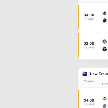
04:30
08 AUG
02:00
08 AUG
New Zeala
ZAMAN
MA
04:00
08 AUG