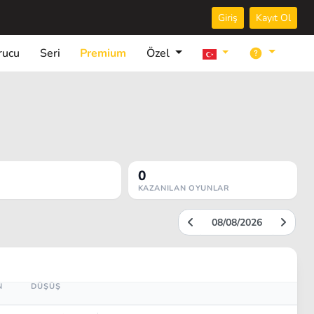
Giriş
Kayıt Ol
rucu
Seri
Premium
Özel
0
KAZANILAN OYUNLAR
N
DÜŞÜŞ