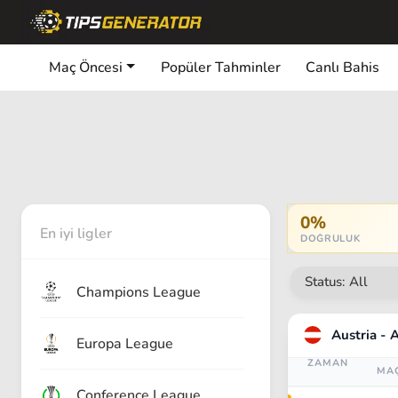
Maç Öncesi
Popüler Tahminler
Canlı Bahis
0%
En iyi ligler
DOĞRULUK
Champions League
Austria - 
Europa League
ZAMAN
MA
Conference League