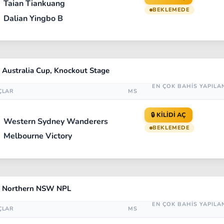
Taian Tiankuang
BEKLEMEDE
Dalian Yingbo B
- Australia Cup, Knockout Stage
EN ÇOK BAHİS YAPILA
ÇLAR
MS
🔒 KİLİDİ AÇ
Western Sydney Wanderers
BEKLEMEDE
Melbourne Victory
 - Northern NSW NPL
EN ÇOK BAHİS YAPILA
ÇLAR
MS