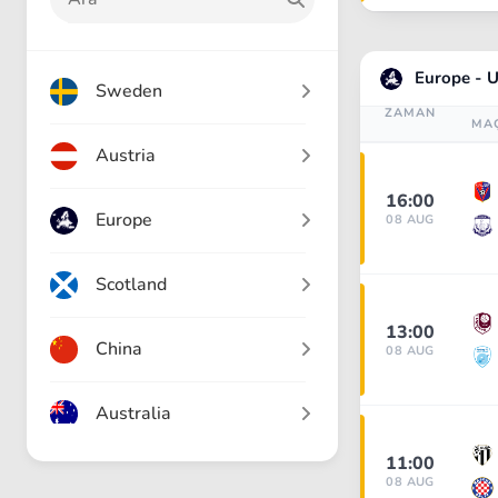
Europe - 
Sweden
ZAMAN
MA
Austria
16:00
Europe
08 AUG
Scotland
13:00
China
08 AUG
Australia
11:00
Japan
08 AUG