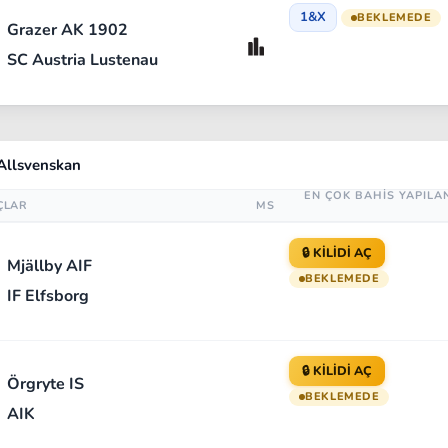
1&X
BEKLEMEDE
Grazer AK 1902
SC Austria Lustenau
Allsvenskan
EN ÇOK BAHİS YAPILA
ÇLAR
MS
🔒 KİLİDİ AÇ
Mjällby AIF
BEKLEMEDE
IF Elfsborg
🔒 KİLİDİ AÇ
Örgryte IS
BEKLEMEDE
AIK