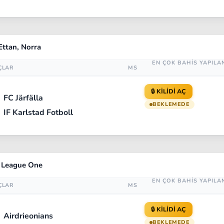
ttan, Norra
EN ÇOK BAHİS YAPILA
ÇLAR
MS
🔒 KİLİDİ AÇ
FC Järfälla
BEKLEMEDE
IF Karlstad Fotboll
- League One
EN ÇOK BAHİS YAPILA
ÇLAR
MS
🔒 KİLİDİ AÇ
Airdrieonians
BEKLEMEDE