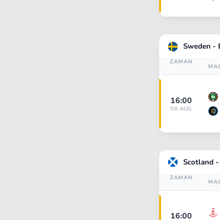
North & Central America
Sweden - E
New Zealand
ZAMAN
MA
Chile
16:00
08 AUG
Scotland 
ZAMAN
MA
16:00