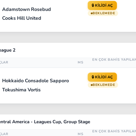
🔒 KİLİDİ AÇ
Adamstown Rosebud
BEKLEMEDE
Cooks Hill United
League 2
EN ÇOK BAHİS YAPILA
ÇLAR
MS
🔒 KİLİDİ AÇ
Hokkaido Consadole Sapporo
BEKLEMEDE
Tokushima Vortis
ntral America - Leagues Cup, Group Stage
EN ÇOK BAHİS YAPILA
ÇLAR
MS