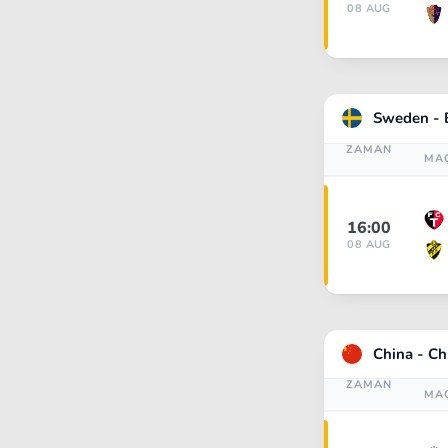
08 AUG
Sweden - 
ZAMAN
MA
16:00
08 AUG
China - Ch
ZAMAN
MA