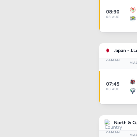
08:30
08 AUG
Japan - J.
ZAMAN
MA
07:45
08 AUG
North & Ce
ZAMAN
MA