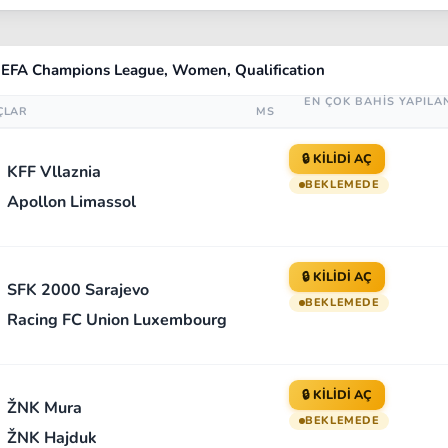
UEFA Champions League, Women, Qualification
EN ÇOK BAHİS YAPILA
ÇLAR
MS
🔒 KİLİDİ AÇ
KFF Vllaznia
BEKLEMEDE
Apollon Limassol
🔒 KİLİDİ AÇ
SFK 2000 Sarajevo
BEKLEMEDE
Racing FC Union Luxembourg
🔒 KİLİDİ AÇ
ŽNK Mura
BEKLEMEDE
ŽNK Hajduk