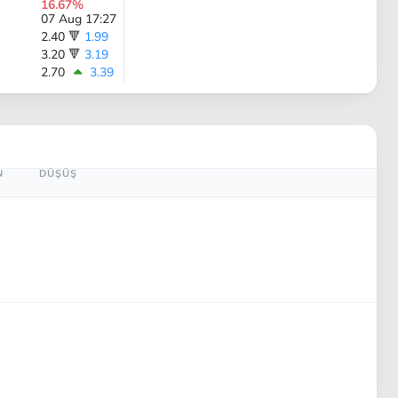
16.67%
07 Aug 17:27
2.40
🔻
1.99
3.20
🔻
3.19
2.70
3.39
N
DÜŞÜŞ