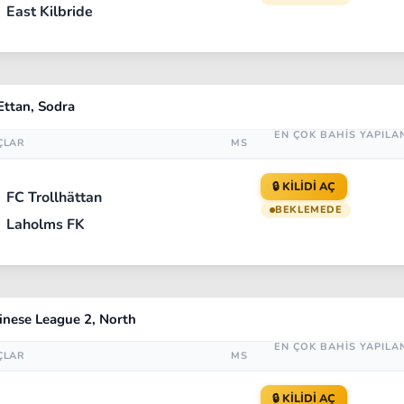
East Kilbride
Ettan, Sodra
EN ÇOK BAHİS YAPILA
ÇLAR
MS
🔒 KİLİDİ AÇ
FC Trollhättan
BEKLEMEDE
Laholms FK
inese League 2, North
EN ÇOK BAHİS YAPILA
ÇLAR
MS
🔒 KİLİDİ AÇ