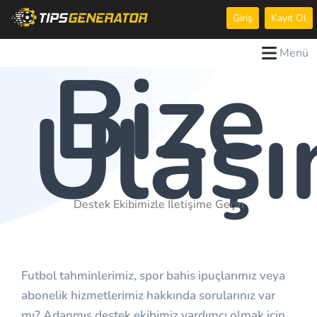
Giriş
Kayıt Ol
Menü
Bize
Ulaşı
Destek Ekibimizle İletişime Geçin
Futbol tahminlerimiz, spor bahis ipuçlarımız veya
abonelik hizmetlerimiz hakkında sorularınız var
mı? Adanmış destek ekibimiz yardımcı olmak için