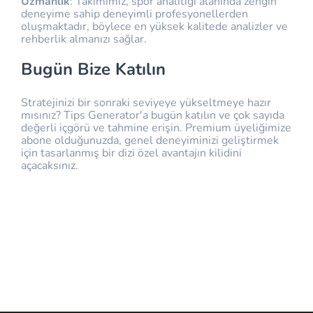
Uzmanlık
: Takımımız, spor analitiği alanında zengin
deneyime sahip deneyimli profesyonellerden
oluşmaktadır, böylece en yüksek kalitede analizler ve
rehberlik almanızı sağlar.
Bugün Bize Katılın
Stratejinizi bir sonraki seviyeye yükseltmeye hazır
mısınız? Tips Generator'a bugün katılın ve çok sayıda
değerli içgörü ve tahmine erişin. Premium üyeliğimize
abone olduğunuzda, genel deneyiminizi geliştirmek
için tasarlanmış bir dizi özel avantajın kilidini
açacaksınız.