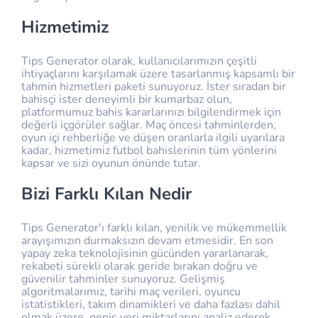
Hizmetimiz
Tips Generator olarak, kullanıcılarımızın çeşitli
ihtiyaçlarını karşılamak üzere tasarlanmış kapsamlı bir
tahmin hizmetleri paketi sunuyoruz. İster sıradan bir
bahisçi ister deneyimli bir kumarbaz olun,
platformumuz bahis kararlarınızı bilgilendirmek için
değerli içgörüler sağlar. Maç öncesi tahminlerden,
oyun içi rehberliğe ve düşen oranlarla ilgili uyarılara
kadar, hizmetimiz futbol bahislerinin tüm yönlerini
kapsar ve sizi oyunun önünde tutar.
Bizi Farklı Kılan Nedir
Tips Generator'ı farklı kılan, yenilik ve mükemmellik
arayışımızın durmaksızın devam etmesidir. En son
yapay zeka teknolojisinin gücünden yararlanarak,
rekabeti sürekli olarak geride bırakan doğru ve
güvenilir tahminler sunuyoruz. Gelişmiş
algoritmalarımız, tarihi maç verileri, oyuncu
istatistikleri, takım dinamikleri ve daha fazlası dahil
olmak üzere, geniş veri miktarlarını analiz ederek