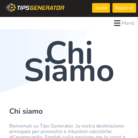
Accedi
Registrati
Menù
Chi
Siamo
Chi siamo
Benvenuti su Tips Generator, la vostra destinazione
principale per pronostici e intuizioni calcistiche
all'avanguardia. Fondati sulla passione per lo sport e