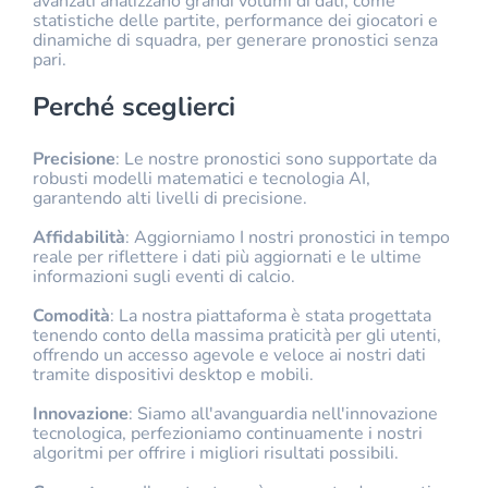
avanzati analizzano grandi volumi di dati, come
statistiche delle partite, performance dei giocatori e
dinamiche di squadra, per generare pronostici senza
pari.
Perché sceglierci
Precisione
: Le nostre pronostici sono supportate da
robusti modelli matematici e tecnologia AI,
garantendo alti livelli di precisione.
Affidabilità
: Aggiorniamo I nostri pronostici in tempo
reale per riflettere i dati più aggiornati e le ultime
informazioni sugli eventi di calcio.
Comodità
: La nostra piattaforma è stata progettata
tenendo conto della massima praticità per gli utenti,
offrendo un accesso agevole e veloce ai nostri dati
tramite dispositivi desktop e mobili.
Innovazione
: Siamo all'avanguardia nell'innovazione
tecnologica, perfezioniamo continuamente i nostri
algoritmi per offrire i migliori risultati possibili.