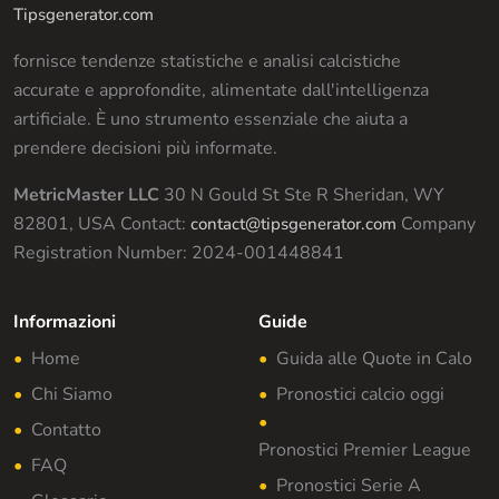
Tipsgenerator.com
fornisce tendenze statistiche e analisi calcistiche
accurate e approfondite, alimentate dall'intelligenza
artificiale. È uno strumento essenziale che aiuta a
prendere decisioni più informate.
MetricMaster LLC
30 N Gould St Ste R Sheridan, WY
82801, USA
Contact:
Company
contact@tipsgenerator.com
Registration Number: 2024-001448841
Informazioni
Guide
Home
Guida alle Quote in Calo
Chi Siamo
Pronostici calcio oggi
Contatto
Pronostici Premier League
FAQ
Pronostici Serie A