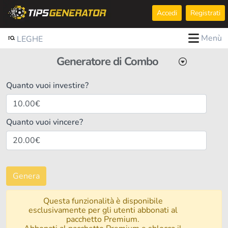
Accedi
Registrati
Menù
LEGHE
Generatore di Combo
Quanto vuoi investire?
Quanto vuoi vincere?
Genera
Questa funzionalità è disponibile
esclusivamente per gli utenti abbonati al
pacchetto Premium.