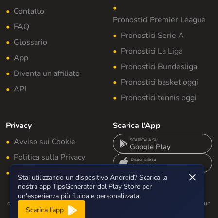
Contatto
Pronostici Premier League
FAQ
Pronostici Serie A
Glossario
Pronostici La Liga
App
Pronostici Bundesliga
Diventa un affiliato
Pronostici basket oggi
API
Pronostici tennis oggi
Privacy
Scarica l'App
Avviso sui Cookie
SCARICALA SU
Google Play
Politica sulla Privacy
Disponibile su
App Store
Termini e Condizioni
×
Stai utilizzando un dispositivo Android? Scarica la
nostra app TipsGenerator dal Play Store per
un'esperienza più fluida e personalizzata.
Questo sito fornisce esclusivamente dati statistici e non è un sito di gioco
d'azzardo; tutti i contenuti sono a scopo informativo e non garantiscono alcun
Scarica l'app
risultato.