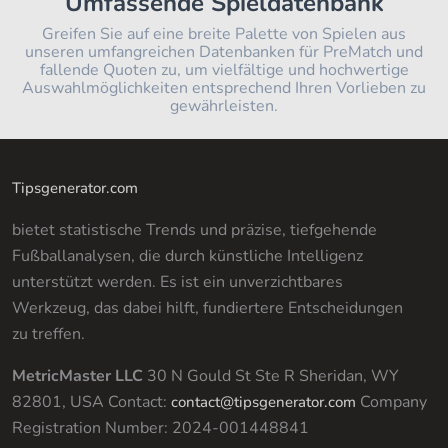
Umfassende Spieldatenbank
Greifen Sie auf eine breite Palette von Spielen aus
unseren umfangreichen Datenbanken für PreMatch und
fallende Quoten zu, um vielfältige und hochwertige
Auswahlmöglichkeiten entsprechend Ihren Vorlieben zu
gewährleisten.
Tipsgenerator.com
bietet statistische Trends und präzise, tiefgehende
Fußballanalysen, die durch künstliche Intelligenz
unterstützt werden. Es ist ein unverzichtbares
Werkzeug, das dabei hilft, fundiertere Entscheidungen
zu treffen.
MetricMaster LLC
30 N Gould St Ste R Sheridan, WY
82801, USA
Contact:
Company
contact@tipsgenerator.com
Registration Number: 2024-001448841