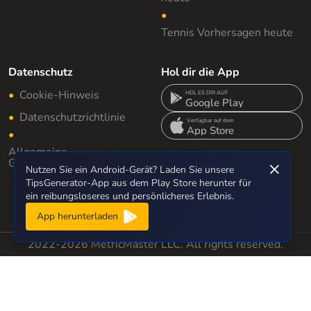
Tennis Vorhersagen heute
Datenschutz
Hol dir die App
Cookie-Hinweis
HOL ES DIR AUF
Google Play
Datenschutzrichtlinie
Verfügbar auf dem
App Store
Allgemeine
Geschäftsbedingungen
×
Nutzen Sie ein Android-Gerät? Laden Sie unsere
TipsGenerator-App aus dem Play Store herunter für
ein reibungsloseres und persönlicheres Erlebnis.
Diese Seite bietet ausschließlich statistische Daten und ist keine
Glücksspielseite; alle Inhalte dienen nur zu Informationszwecken und
App herunterladen
garantieren keine Ergebnisse.
2022-2026 MetricMaster LLC. All rights reserved.