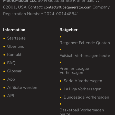
MetricMaster LLC
30 N Gould St Ste R Sheridan, WY
82801, USA
Contact:
Company
contact@tipsgenerator.com
Registration Number: 2024-001448841
Information
Ratgeber
Startseite
Ratgeber: Fallende Quoten
Über uns
Kontakt
Fußball Vorhersagen heute
FAQ
Premier League
Glossar
Vorhersagen
App
Serie A Vorhersagen
Affiliate werden
La Liga Vorhersagen
API
Bundesliga Vorhersagen
Basketball Vorhersagen
heute