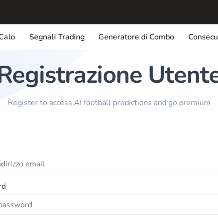
Calo
Segnali Trading
Generatore di Combo
Consecut
Registrazione Utent
Register to access AI football predictions and go premium
rd