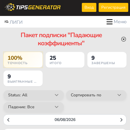
Вход
Регистрация
Меню
ЛИГИ
Пакет подписки "Падающие
коэффициенты"
100%
25
9
ТОЧНОСТЬ
ИТОГО
ЗАВЕРШЕНЫ
9
ВЫИГРАННЫЕ ИГРЫ