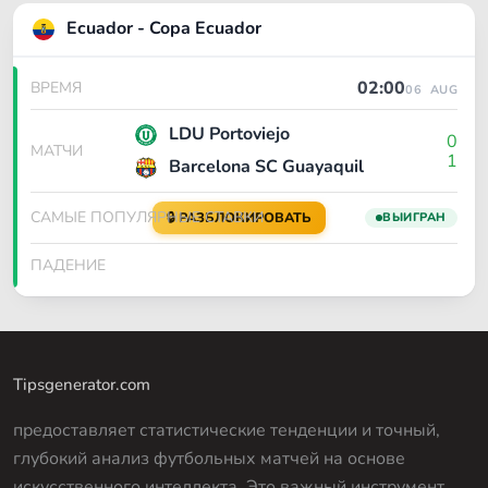
Ecuador - Copa Ecuador
02:00
06 AUG
LDU Portoviejo
0
1
Barcelona SC Guayaquil
🔒 РАЗБЛОКИРОВАТЬ
ВЫИГРАН
Tipsgenerator.com
предоставляет статистические тенденции и точный,
глубокий анализ футбольных матчей на основе
искусственного интеллекта. Это важный инструмент,