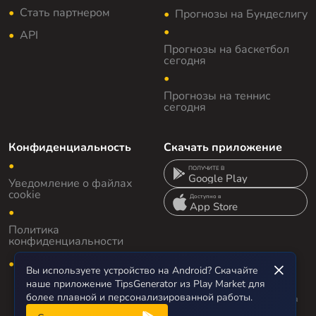
Стать партнером
Прогнозы на Бундеслигу
API
Прогнозы на баскетбол
сегодня
Прогнозы на теннис
сегодня
Конфиденциальность
Скачать приложение
ПОЛУЧИТЕ В
Google Play
Уведомление о файлах
cookie
Доступно в
App Store
Политика
конфиденциальности
×
Условия и положения
Вы используете устройство на Android? Скачайте
наше приложение TipsGenerator из Play Market для
более плавной и персонализированной работы.
Этот сайт предоставляет только статистические данные и не является
сайтом для азартных игр; весь контент носит исключительно