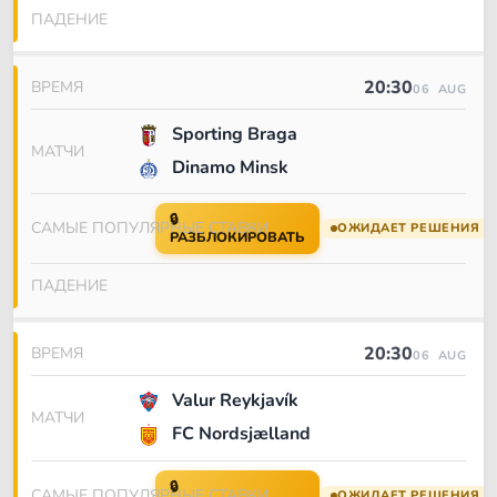
20:30
06 AUG
Sporting Braga
Dinamo Minsk
🔒
ОЖИДАЕТ РЕШЕНИЯ
РАЗБЛОКИРОВАТЬ
20:30
06 AUG
Valur Reykjavík
FC Nordsjælland
🔒
ОЖИДАЕТ РЕШЕНИЯ