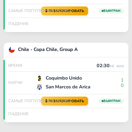
🔒 РАЗБЛОКИРОВАТЬ
ВЫИГРАН
Chile - Copa Chile, Group A
02:30
06 AUG
Coquimbo Unido
1
0
San Marcos de Arica
🔒 РАЗБЛОКИРОВАТЬ
ВЫИГРАН