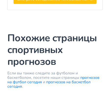
Похожие страницы
спортивных
прогнозов
Если вы также следите за футболом и
баскетболом, посетите наши страницы
прогнозов
на футбол сегодня
и
прогнозов на баскетбол
сегодня
.