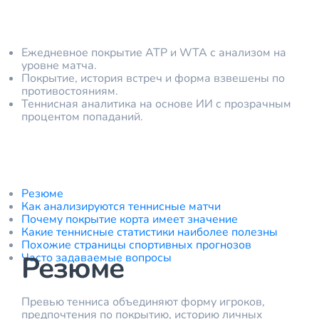
Ежедневное покрытие ATP и WTA с анализом на
уровне матча.
Покрытие, история встреч и форма взвешены по
противостояниям.
Теннисная аналитика на основе ИИ с прозрачным
процентом попаданий.
Резюме
Как анализируются теннисные матчи
Почему покрытие корта имеет значение
Какие теннисные статистики наиболее полезны
Похожие страницы спортивных прогнозов
Резюме
Часто задаваемые вопросы
Превью тенниса объединяют форму игроков,
предпочтения по покрытию, историю личных