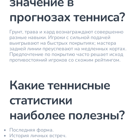
значение в
прогнозах тенниса?
Грунт, трава и хард вознаграждают совершенно
разные навыки. Игроки с сильной подачей
выигрывают на быстрых покрытиях; мастера
задней линии преуспевают на медленных кортах.
Предпочтение по покрытию часто решает исход
противостояний игроков со схожим рейтингом.
Какие теннисные
статистики
наиболее полезны?
Последняя форма.
История личных встреч.