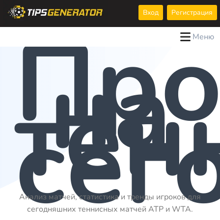
Вход
Регистрация
Про
Меню
на
тен
сег
Анализ матчей, статистика и тренды игроков для
сегодняшних теннисных матчей ATP и WTA.