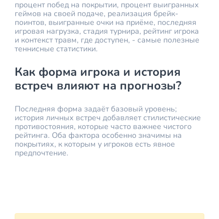
процент побед на покрытии, процент выигранных
геймов на своей подаче, реализация брейк-
поинтов, выигранные очки на приёме, последняя
игровая нагрузка, стадия турнира, рейтинг игрока
и контекст травм, где доступен, - самые полезные
теннисные статистики.
Как форма игрока и история
встреч влияют на прогнозы?
Последняя форма задаёт базовый уровень;
история личных встреч добавляет стилистические
противостояния, которые часто важнее чистого
рейтинга. Оба фактора особенно значимы на
покрытиях, к которым у игроков есть явное
предпочтение.