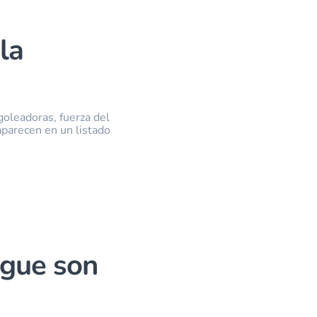
la
goleadoras, fuerza del
 aparecen en un listado
ague son