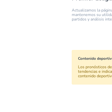
Actualizamos la página
mantenemos su utilid
partidos y análisis int
Contenido deportiv
Los pronósticos de
tendencias e indica
contenido deportiv