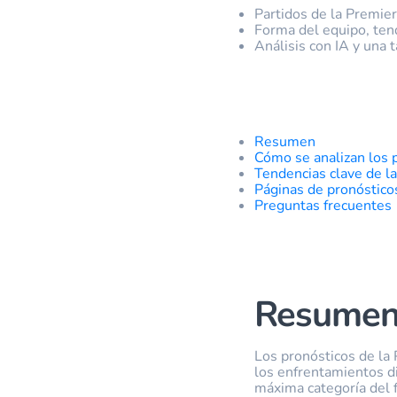
Partidos de la Premie
Forma del equipo, tend
Análisis con IA y una 
Resumen
Cómo se analizan los 
Tendencias clave de l
Páginas de pronóstico
Preguntas frecuentes
Resume
Los pronósticos de la 
los enfrentamientos di
máxima categoría del f