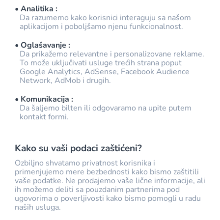
• Analitika :
Da razumemo kako korisnici interaguju sa našom
aplikacijom i poboljšamo njenu funkcionalnost.
• Oglašavanje :
Da prikažemo relevantne i personalizovane reklame.
To može uključivati usluge trećih strana poput
Google Analytics, AdSense, Facebook Audience
Network, AdMob i drugih.
• Komunikacija :
Da šaljemo bilten ili odgovaramo na upite putem
kontakt formi.
Kako su vaši podaci zaštićeni?
Ozbiljno shvatamo privatnost korisnika i
primenjujemo mere bezbednosti kako bismo zaštitili
vaše podatke. Ne prodajemo vaše lične informacije, ali
ih možemo deliti sa pouzdanim partnerima pod
ugovorima o poverljivosti kako bismo pomogli u radu
naših usluga.