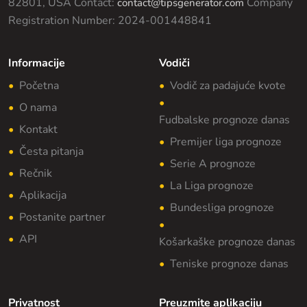
82801, USA
Contact:
Company
contact@tipsgenerator.com
Registration Number: 2024-001448841
Informacije
Vodiči
Početna
Vodič za padajuće kvote
O nama
Fudbalske prognoze danas
Kontakt
Premijer liga prognoze
Česta pitanja
Serie A prognoze
Rečnik
La Liga prognoze
Aplikacija
Bundesliga prognoze
Postanite partner
API
Košarkaške prognoze danas
Teniske prognoze danas
Privatnost
Preuzmite aplikaciju