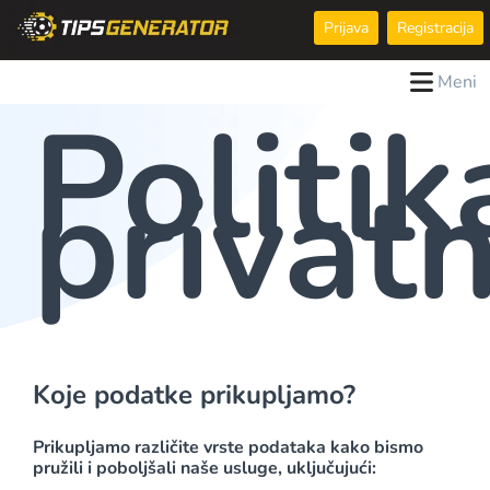
Prijava
Registracija
Meni
Politik
privatn
Koje podatke prikupljamo?
Prikupljamo različite vrste podataka kako bismo
pružili i poboljšali naše usluge, uključujući: