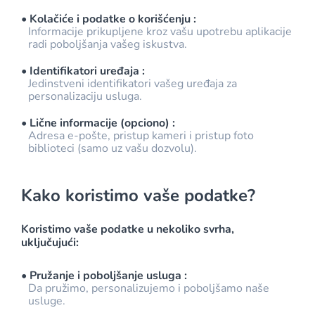
• Kolačiće i podatke o korišćenju :
Informacije prikupljene kroz vašu upotrebu aplikacije
radi poboljšanja vašeg iskustva.
• Identifikatori uređaja :
Jedinstveni identifikatori vašeg uređaja za
personalizaciju usluga.
• Lične informacije (opciono) :
Adresa e-pošte, pristup kameri i pristup foto
biblioteci (samo uz vašu dozvolu).
Kako koristimo vaše podatke?
Koristimo vaše podatke u nekoliko svrha,
uključujući:
• Pružanje i poboljšanje usluga :
Da pružimo, personalizujemo i poboljšamo naše
usluge.