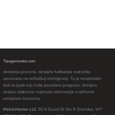
Tipsgenerator.com
dostavlja precizne, detaljne fudbalske statistike
zasnovane na veštačkoj inteligenciji. To je neophodan
alat za ljude koji traže pouzdane prognoze, detaljnu
analizu utakmica i najnovije informacije o njihovim
omiljenim timovima.
MetricMaster LLC
30 N Gould St Ste R Sheridan, WY