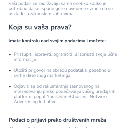
Vaši podaci se zadržavaju samo onoliko koliko je
potrebno da se ispune gore navedene svrhe i da se
uskladi sa zakonskim zahtevima.
Koja su vaša prava?
Imate kontrolu nad svojim podacima i možete:
•
Pristupiti, ispraviti, ograničiti ili izbrisati svoje lične
informacije.
•
Uložiti prigovor na obradu podataka, posebno u
svrhe direktnog marketinga.
•
Odjaviti se od reklamiranja zasnovanog na
interesovanju preko podešavanja vašeg uređaja ili
platformi poput YourOnlineChoices i Network
Advertising Initiative.
Podaci o prijavi preko društvenih mreža