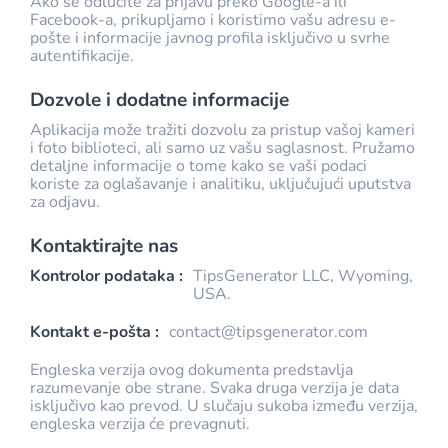
Ako se odlučite za prijavu preko Google-a ili
Facebook-a, prikupljamo i koristimo vašu adresu e-
pošte i informacije javnog profila isključivo u svrhe
autentifikacije.
Dozvole i dodatne informacije
Aplikacija može tražiti dozvolu za pristup vašoj kameri
i foto biblioteci, ali samo uz vašu saglasnost. Pružamo
detaljne informacije o tome kako se vaši podaci
koriste za oglašavanje i analitiku, uključujući uputstva
za odjavu.
Kontaktirajte nas
Kontrolor podataka :
TipsGenerator LLC, Wyoming,
USA.
Kontakt e-pošta :
contact@tipsgenerator.com
Engleska verzija ovog dokumenta predstavlja
razumevanje obe strane. Svaka druga verzija je data
isključivo kao prevod. U slučaju sukoba između verzija,
engleska verzija će prevagnuti.