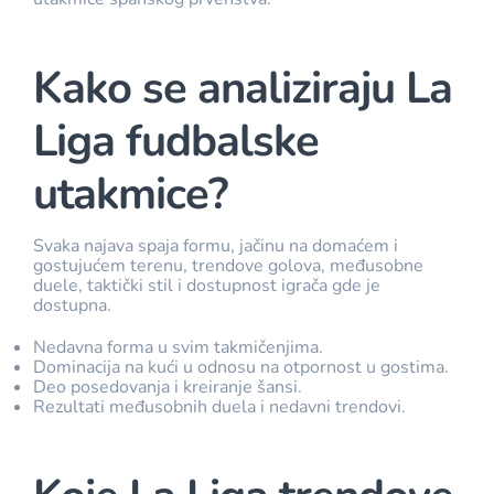
Kako se analiziraju La
Liga fudbalske
utakmice?
Svaka najava spaja formu, jačinu na domaćem i
gostujućem terenu, trendove golova, međusobne
duele, taktički stil i dostupnost igrača gde je
dostupna.
Nedavna forma u svim takmičenjima.
Dominacija na kući u odnosu na otpornost u gostima.
Deo posedovanja i kreiranje šansi.
Rezultati međusobnih duela i nedavni trendovi.