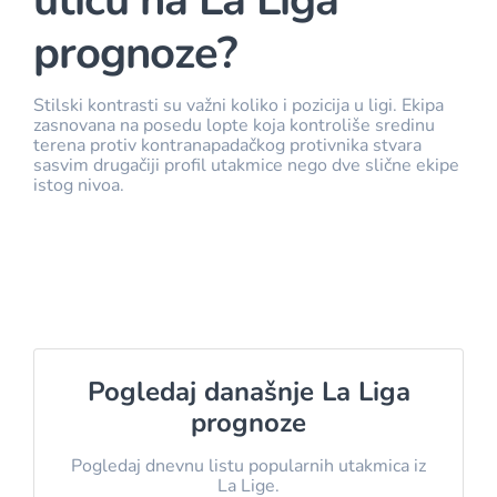
prognoze?
Stilski kontrasti su važni koliko i pozicija u ligi. Ekipa
zasnovana na posedu lopte koja kontroliše sredinu
terena protiv kontranapadačkog protivnika stvara
sasvim drugačiji profil utakmice nego dve slične ekipe
istog nivoa.
Pogledaj današnje La Liga
prognoze
Pogledaj dnevnu listu popularnih utakmica iz
La Lige.