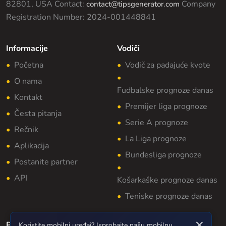
82801, USA
Contact:
Company
contact@tipsgenerator.com
Registration Number: 2024-001448841
Informacije
Vodiči
Početna
Vodič za padajuće kvote
O nama
Fudbalske prognoze danas
Kontakt
Premijer liga prognoze
Česta pitanja
Serie A prognoze
Rečnik
La Liga prognoze
Aplikacija
Bundesliga prognoze
Postanite partner
API
Košarkaške prognoze danas
Teniske prognoze danas
×
Privatnost
Preuzmite aplikaciju
Koristite mobilni uređaj? Isprobajte našu mobilnu