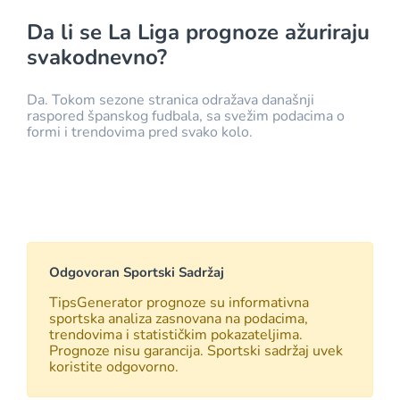
Da li se La Liga prognoze ažuriraju
svakodnevno?
Da. Tokom sezone stranica odražava današnji
raspored španskog fudbala, sa svežim podacima o
formi i trendovima pred svako kolo.
Odgovoran Sportski Sadržaj
TipsGenerator prognoze su informativna
sportska analiza zasnovana na podacima,
trendovima i statističkim pokazateljima.
Prognoze nisu garancija. Sportski sadržaj uvek
koristite odgovorno.