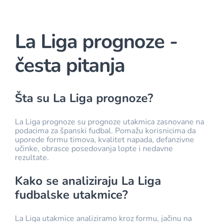
La Liga prognoze -
česta pitanja
Šta su La Liga prognoze?
La Liga prognoze su prognoze utakmica zasnovane na
podacima za španski fudbal. Pomažu korisnicima da
uporede formu timova, kvalitet napada, defanzivne
učinke, obrasce posedovanja lopte i nedavne
rezultate.
Kako se analiziraju La Liga
fudbalske utakmice?
La Liga utakmice analiziramo kroz formu, jačinu na