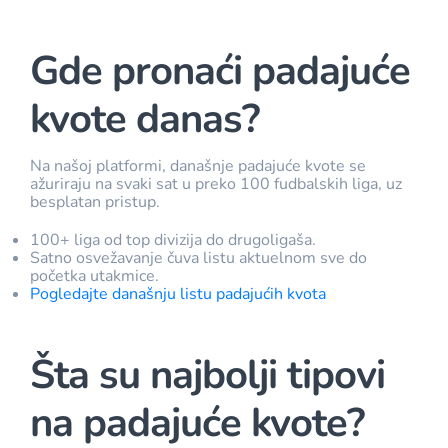
Gde pronaći padajuće
kvote danas?
Na našoj platformi, današnje padajuće kvote se
ažuriraju na svaki sat u preko 100 fudbalskih liga, uz
besplatan pristup.
100+ liga od top divizija do drugoligaša.
Satno osvežavanje čuva listu aktuelnom sve do
početka utakmice.
Pogledajte današnju listu padajućih kvota
Šta su najbolji tipovi
na padajuće kvote?