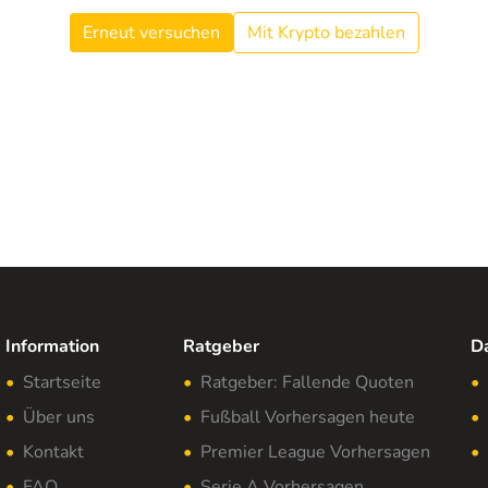
Erneut versuchen
Mit Krypto bezahlen
Information
Ratgeber
D
Startseite
Ratgeber: Fallende Quoten
Über uns
Fußball Vorhersagen heute
Kontakt
Premier League Vorhersagen
FAQ
Serie A Vorhersagen