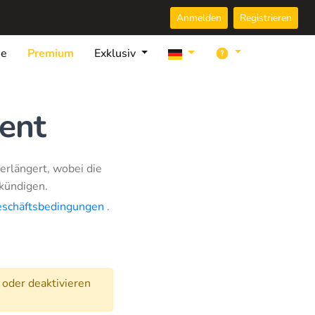
Anmelden
Registrieren
ie
Premium
Exklusiv
ent
rlängert, wobei die
kündigen.
eschäftsbedingungen
.
 oder deaktivieren